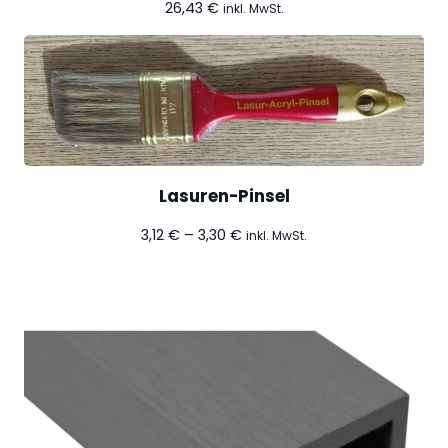
26,43
€
inkl. MwSt.
Lasuren-Pinsel
Preisspanne:
3,12
€
–
3,30
€
inkl. MwSt.
3,12 €
bis
3,30 €