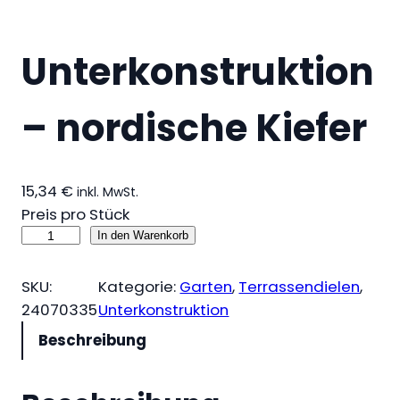
Unterkonstruktion
– nordische Kiefer
15,34
€
inkl. MwSt.
Preis pro Stück
U
In den Warenkorb
n
t
SKU:
Kategorie:
Garten
, 
Terrassendielen
, 
e
24070335
Unterkonstruktion
r
Beschreibung
k
o
n