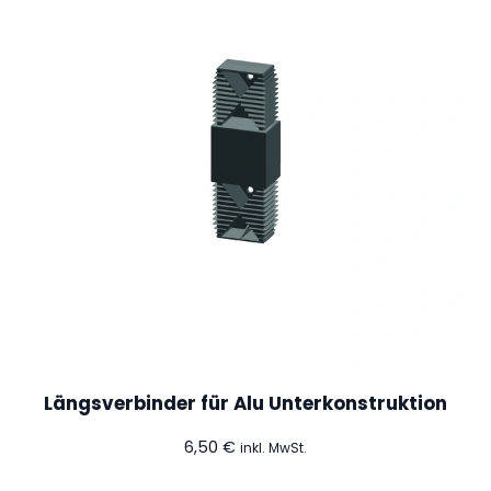
h
e
K
i
e
f
e
r
M
e
n
g
e
Längsverbinder für Alu Unterkonstruktion
6,50
€
inkl. MwSt.