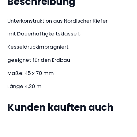
Beschreibung
s
t
Unterkonstruktion aus Nordischer Kiefer
r
u
mit Dauerhaftigkeitsklasse 1,
k
Kesseldruckimprägniert,
t
i
geeignet für den Erdbau
o
n
Maße: 45 x 70 mm
–
Länge 4,20 m
n
o
r
Kunden kauften auch
d
i
s
c