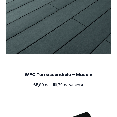
WPC Terrassendiele – Massiv
Preisspanne:
65,80
€
–
116,70
€
inkl. MwSt.
65,80 €
bis
116,70 €