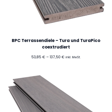
e
n
v
e
r
s
BPC Terrassendiele – Tura und TuraPico
i
coextrudiert
e
g
Preisspanne:
53,85
€
–
137,50
€
inkl. MwSt.
e
53,85 €
bis
l
137,50 €
u
n
g
M
e
n