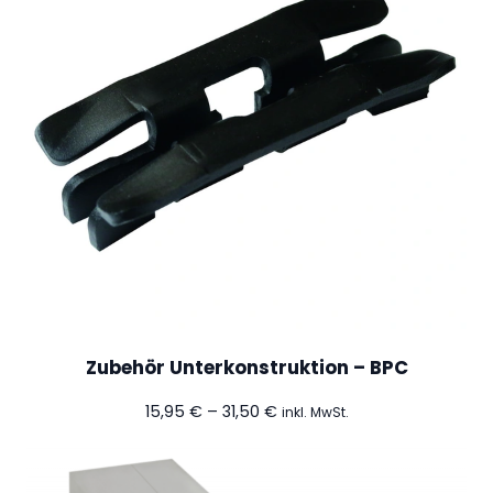
Zubehör Unterkonstruktion – BPC
Preisspanne:
15,95
€
–
31,50
€
inkl. MwSt.
15,95 €
bis
31,50 €