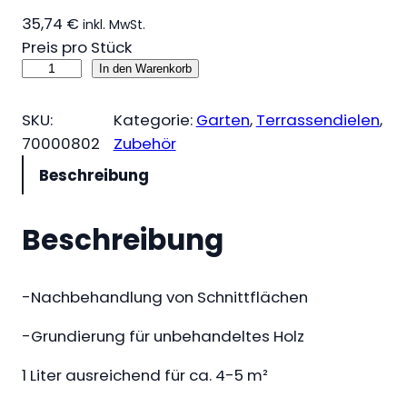
35,74
€
inkl. MwSt.
Preis pro Stück
S
In den Warenkorb
a
t
SKU:
Kategorie:
Garten
, 
Terrassendielen
, 
u
70000802
Zubehör
r
Beschreibung
e
S
Beschreibung
e
l
e
-Nachbehandlung von Schnittflächen
c
t
-Grundierung für unbehandeltes Holz
P
1 Liter ausreichend für ca. 4-5 m²
r
o