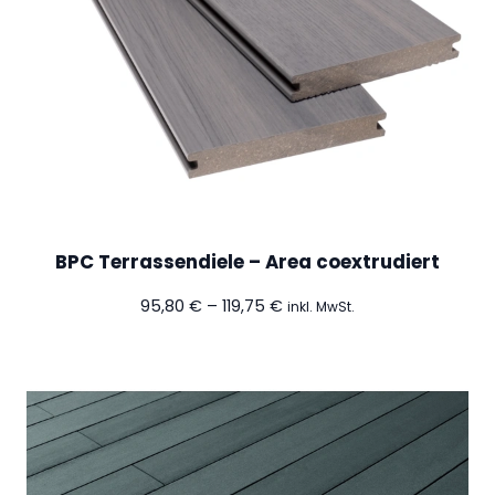
g
e
BPC Terrassendiele – Area coextrudiert
Preisspanne:
95,80
€
–
119,75
€
inkl. MwSt.
95,80 €
bis
119,75 €