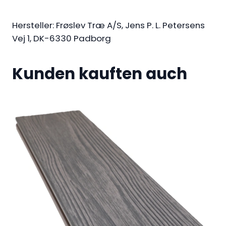
t
e
Hersteller: Frøslev Træ A/S, Jens P. L. Petersens
c
Vej 1, DK-6330 Padborg
t
1
Kunden kauften auch
–
S
c
h
n
i
t
t
k
a
n
t