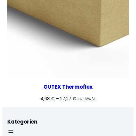
GUTEX Thermoflex
Preisspanne:
4,68
€
–
27,27
€
inkl. MwSt.
4,68 €
bis
27,27 €
Kategorien