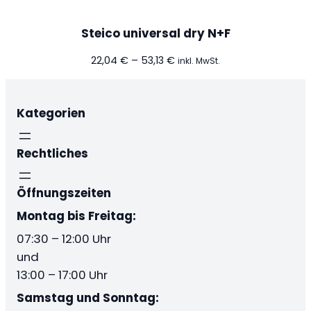
Steico universal dry N+F
Preisspanne:
22,04
€
–
53,13
€
inkl. MwSt.
22,04 €
bis
53,13 €
Kategorien
Rechtliches
Öffnungszeiten
Montag bis Freitag:
07:30 – 12:00 Uhr
und
13:00 – 17:00 Uhr
Samstag und Sonntag: