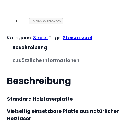
S
In den Warenkorb
t
e
Kategorie:
Steico
Tags:
Steico isorel
i
Beschreibung
c
o
Zusätzliche Informationen
i
s
Beschreibung
o
r
e
Standard Holzfaserplatte
l
Vielseitig einsetzbare Platte aus natürlicher
M
Holzfaser
e
n