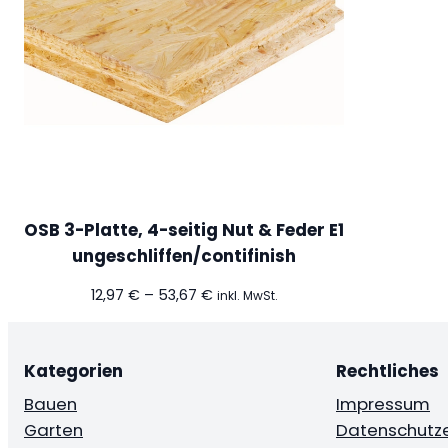
OSB 3-Platte, 4-seitig Nut & Feder E1
ungeschliffen/contifinish
Preisspanne:
12,97
€
–
53,67
€
inkl. MwSt.
12,97 €
bis
53,67 €
Kategorien
Rechtliches
Bauen
Impressum
Garten
Datenschutze