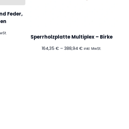
nd Feder,
fen
spanne:
MwSt.
Sperrholzplatte Multiplex – Birke
 €
Preisspanne:
164,35
€
–
388,94
€
inkl. MwSt.
 €
164,35 €
bis
388,94 €