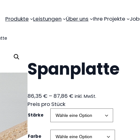
Produkte
Leistungen
Über uns
Ihre Projekte
Job
tte
Spanplatte
P
86,35
€
–
87,86
€
inkl. MwSt.
r
Preis pro Stück
e
Stärke
i
s
s
Farbe