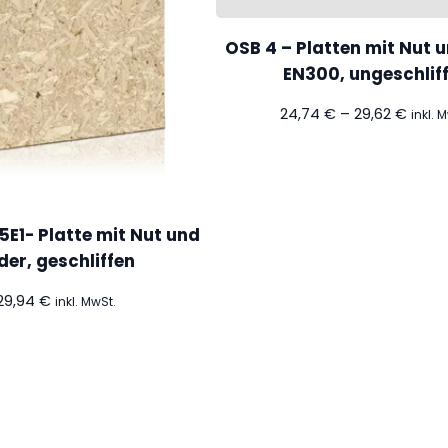
OSB 4 – Platten mit Nut u
EN300, ungeschlif
Preis
24,74
€
–
29,62
€
inkl. 
24,74
bis
29,62
5E1- Platte mit Nut und
der, geschliffen
29,94
€
inkl. MwSt.