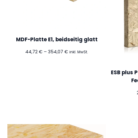
MDF-Platte E1, beidseitig glatt
Preisspanne:
44,72
€
–
354,07
€
inkl. MwSt.
44,72 €
bis
354,07 €
ESB plus P
Fe