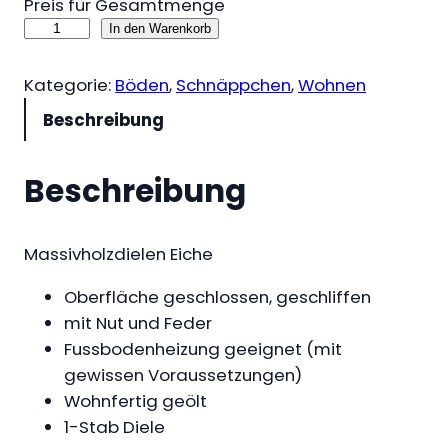
Preis für Gesamtmenge
M
In den Warenkorb
a
s
Kategorie:
Böden
, 
Schnäppchen
, 
Wohnen
s
Beschreibung
i
v
Beschreibung
h
o
l
Massivholzdielen Eiche
z
d
Oberfläche geschlossen, geschliffen
i
mit Nut und Feder
e
Fussbodenheizung geeignet (mit
l
gewissen Voraussetzungen)
e
Wohnfertig geölt
n
1-Stab Diele
E