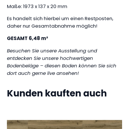
Maße: 1973 x 137 x 20 mm
i
c
Es handelt sich hierbei um einen Restposten,
h
daher nur Gesamtabnahme möglich!
e
M
GESAMT 6,48 m²
e
Besuchen Sie unsere Ausstellung und
n
entdecken Sie unsere hochwertigen
g
Bodenbeläge – diesen Boden können Sie sich
e
dort auch gerne live ansehen!
Kunden kauften auch