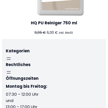
HQ PU Reiniger 750 ml
Ursprünglicher
Aktueller
9,95
€
6,00
€
inkl. MwSt.
Preis
Preis
war:
ist:
9,95 €
6,00 €.
Kategorien
Rechtliches
Öffnungszeiten
Montag bis Freitag:
07:30 – 12:00 Uhr
und
13:00 – 17:00 Uhr