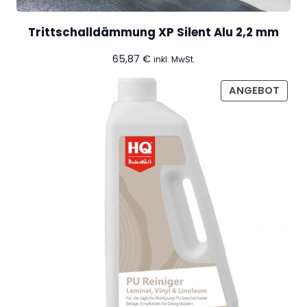
Trittschalldämmung XP Silent Alu 2,2 mm
65,87
€
inkl. MwSt.
PROD
ANGEBOT
IM
ANG