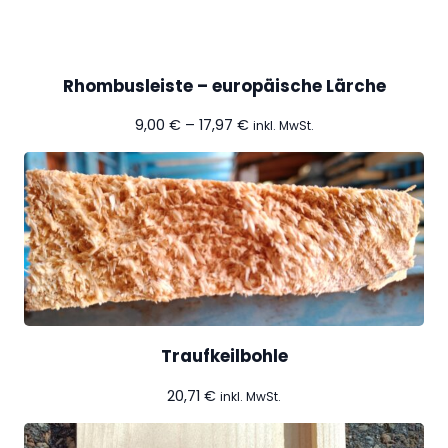
Rhombusleiste – europäische Lärche
Preisspanne:
9,00
€
–
17,97
€
inkl. MwSt.
9,00 €
bis
17,97 €
Traufkeilbohle
20,71
€
inkl. MwSt.