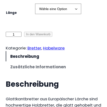
s
s
Länge
p
a
n
n
G
In den Warenkorb
e
l
:
a
Kategorie:
Bretter
, 
Hobelware
1
t
9
Beschreibung
t
,
k
Zusätzliche Informationen
9
a
3
n
Beschreibung
t
€
b
b
r
i
Glattkantbretter aus Europäischer Lärche sind
e
s
hochwertige Holzbretter, die glatt gehobelt und