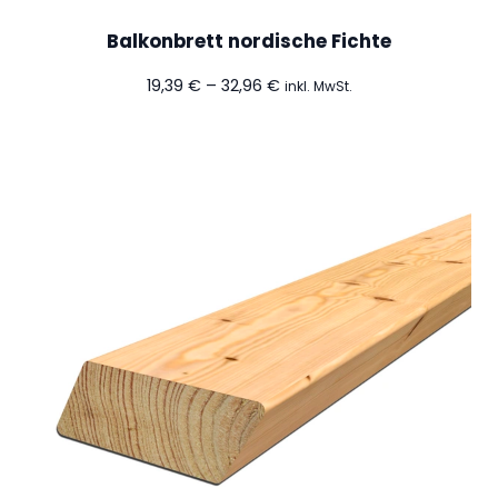
Balkonbrett nordische Fichte
Preisspanne:
19,39
€
–
32,96
€
inkl. MwSt.
19,39 €
bis
32,96 €