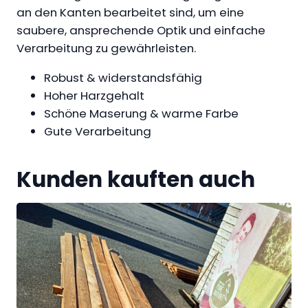
3
t
an den Kanten bearbeitet sind, um eine
9
t
saubere, ansprechende Optik und einfache
,
–
Verarbeitung zu gewährleisten.
7
e
5
Robust & widerstandsfähig
u
Hoher Harzgehalt
r
€
Schöne Maserung & warme Farbe
o
Gute Verarbeitung
p
ä
i
Kunden kauften auch
s
c
h
e
L
ä
r