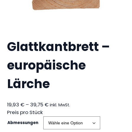
Glattkantbrett –
europäische
Lärche
P
19,93
€
–
39,75
€
inkl. MwSt.
r
Preis pro Stück
e
Abmessungen
i