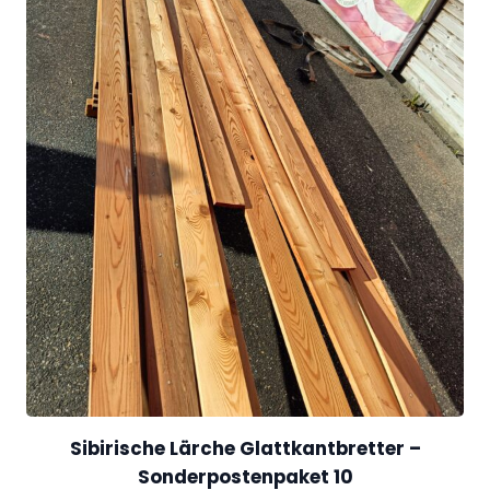
c
h
e
M
e
n
g
e
Sibirische Lärche Glattkantbretter –
Sonderpostenpaket 10