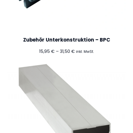
Zubehör Unterkonstruktion – BPC
Preisspanne:
15,95
€
–
31,50
€
inkl. MwSt.
15,95 €
bis
31,50 €