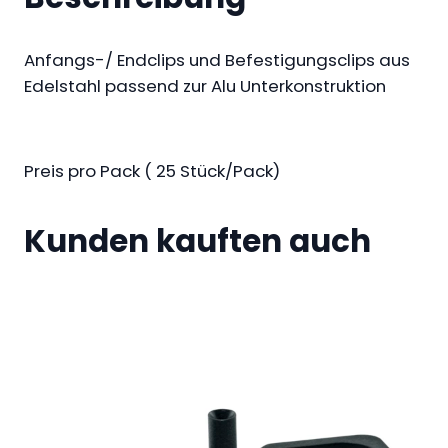
5
n
g
Anfangs-/ Endclips und Befestigungsclips aus
€
s
Edelstahl passend zur Alu Unterkonstruktion
b
c
i
l
s
i
7
Preis pro Pack ( 25 Stück/Pack)
p
0
s
,
Kunden kauften auch
E
9
d
5
e
l
€
s
t
a
h
l