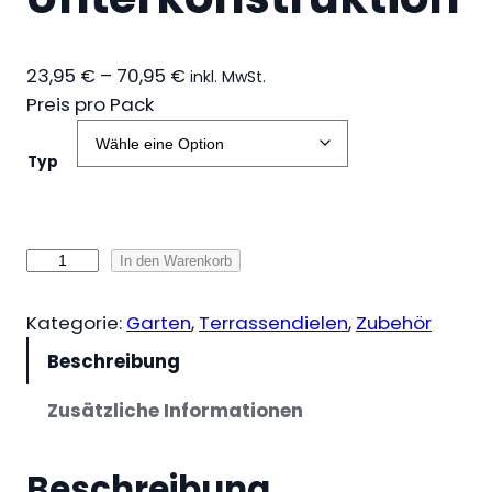
P
23,95
€
–
70,95
€
inkl. MwSt.
r
Preis pro Pack
e
i
Typ
s
s
p
B
In den Warenkorb
a
e
n
f
n
Kategorie:
Garten
, 
Terrassendielen
, 
Zubehör
e
e
Beschreibung
s
:
2
t
Zusätzliche Informationen
3
i
,
g
Beschreibung
9
u