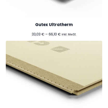
Gutex Ultratherm
Preisspanne:
33,03
€
–
66,10
€
inkl. MwSt.
33,03 €
bis
66,10 €