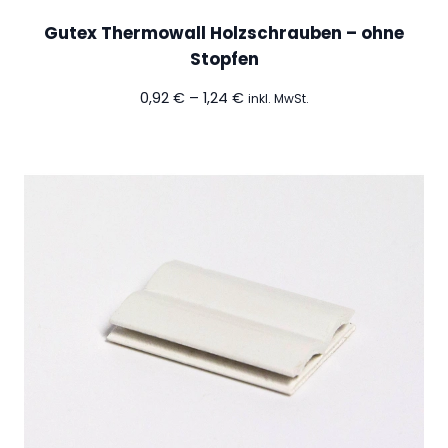
C
M
Gutex Thermowall Holzschrauben – ohne
e
Stopfen
n
Preisspanne:
0,92
€
–
1,24
€
inkl. MwSt.
g
0,92 €
e
bis
1,24 €