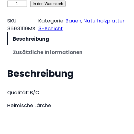
3
In den Warenkorb
-
S
SKU:
Kategorie:
Bauen
, 
Naturholzplatten
c
36931119MS
3-Schicht
h
Beschreibung
i
c
Zusätzliche Informationen
h
t
Beschreibung
-
P
l
Qualität: B/C
a
Heimische Lärche
t
t
e
n