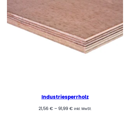
Industriesperrholz
Preisspanne:
21,56
€
–
91,99
€
inkl. MwSt.
21,56 €
bis
91,99 €