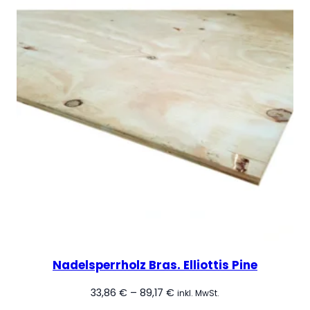
Nadelsperrholz Bras. Elliottis Pine
Preisspanne:
33,86
€
–
89,17
€
inkl. MwSt.
33,86 €