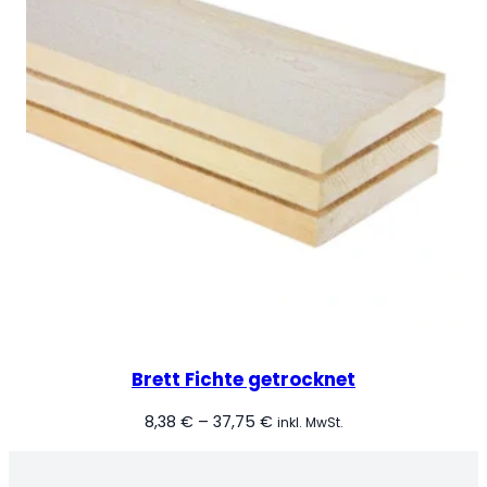
Brett Fichte getrocknet
Preisspanne:
8,38
€
–
37,75
€
inkl. MwSt.
8,38 €
bis